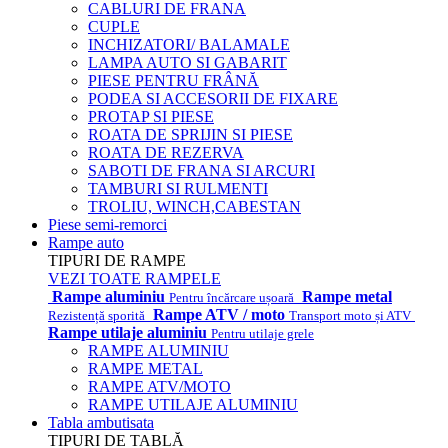
CABLURI DE FRANA
CUPLE
INCHIZATORI/ BALAMALE
LAMPA AUTO SI GABARIT
PIESE PENTRU FRÂNĂ
PODEA SI ACCESORII DE FIXARE
PROTAP SI PIESE
ROATA DE SPRIJIN SI PIESE
ROATA DE REZERVA
SABOTI DE FRANA SI ARCURI
TAMBURI SI RULMENTI
TROLIU, WINCH,CABESTAN
Piese semi-remorci
Rampe auto
TIPURI DE RAMPE
VEZI TOATE RAMPELE
Rampe aluminiu
Rampe metal
Pentru încărcare ușoară
Rampe ATV / moto
Rezistență sporită
Transport moto și ATV
Rampe utilaje aluminiu
Pentru utilaje grele
RAMPE ALUMINIU
RAMPE METAL
RAMPE ATV/MOTO
RAMPE UTILAJE ALUMINIU
Tabla ambutisata
TIPURI DE TABLĂ