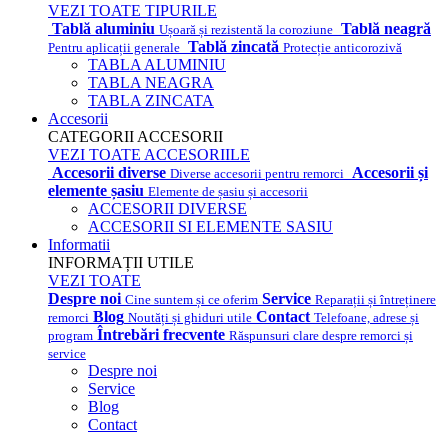
VEZI TOATE TIPURILE
Tablă aluminiu
Tablă neagră
Ușoară și rezistentă la coroziune
Tablă zincată
Pentru aplicații generale
Protecție anticorozivă
TABLA ALUMINIU
TABLA NEAGRA
TABLA ZINCATA
Accesorii
CATEGORII ACCESORII
VEZI TOATE ACCESORIILE
Accesorii diverse
Accesorii și
Diverse accesorii pentru remorci
elemente șasiu
Elemente de șasiu și accesorii
ACCESORII DIVERSE
ACCESORII SI ELEMENTE SASIU
Informatii
INFORMAȚII UTILE
VEZI TOATE
Despre noi
Service
Cine suntem și ce oferim
Reparații și întreținere
Blog
Contact
remorci
Noutăți și ghiduri utile
Telefoane, adrese și
Întrebări frecvente
program
Răspunsuri clare despre remorci și
service
Despre noi
Service
Blog
Contact