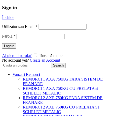
Sign in
Închide
Utilizator sau Email
*
Parola
*
Logare
Ai pierdut parola?
Tine-mă minte
No account yet?
Create an Account
Search
Search
for:
Vanzari Remorci
REMORCI 1 AXA 750KG FARA SISTEM DE
FRANARE
REMORCI 1 AXA 750KG CU PRELATA si
SCHELET METALIC
REMORCI 2 AXE 750KG FARA SISTEM DE
FRANARE
REMORCI 2 AXE 750KG CU PRELATA SI
SCHELET METALIC