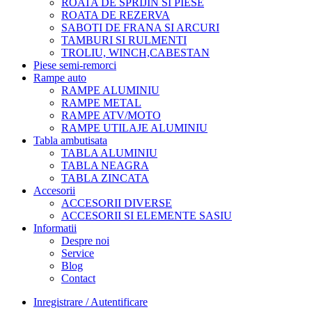
ROATA DE SPRIJIN SI PIESE
ROATA DE REZERVA
SABOTI DE FRANA SI ARCURI
TAMBURI SI RULMENTI
TROLIU, WINCH,CABESTAN
Piese semi-remorci
Rampe auto
RAMPE ALUMINIU
RAMPE METAL
RAMPE ATV/MOTO
RAMPE UTILAJE ALUMINIU
Tabla ambutisata
TABLA ALUMINIU
TABLA NEAGRA
TABLA ZINCATA
Accesorii
ACCESORII DIVERSE
ACCESORII SI ELEMENTE SASIU
Informatii
Despre noi
Service
Blog
Contact
Inregistrare / Autentificare