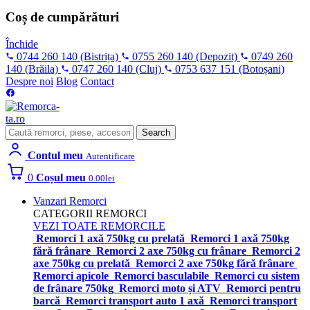
Coș de cumpărături
Închide
0744 260 140
(Bistrița)
0755 260 140
(Depozit)
0749 260
140
(Brăila)
0747 260 140
(Cluj)
0753 637 151
(Botoșani)
Despre noi
Blog
Contact
Search
Search
for:
Contul meu
Autentificare
0
Coșul meu
0.00
lei
Vanzari Remorci
CATEGORII REMORCI
VEZI TOATE REMORCILE
Remorci 1 axă 750kg cu prelată
Remorci 1 axă 750kg
fără frânare
Remorci 2 axe 750kg cu frânare
Remorci 2
axe 750kg cu prelată
Remorci 2 axe 750kg fără frânare
Remorci apicole
Remorci basculabile
Remorci cu sistem
de frânare 750kg
Remorci moto și ATV
Remorci pentru
barcă
Remorci transport auto 1 axă
Remorci transport