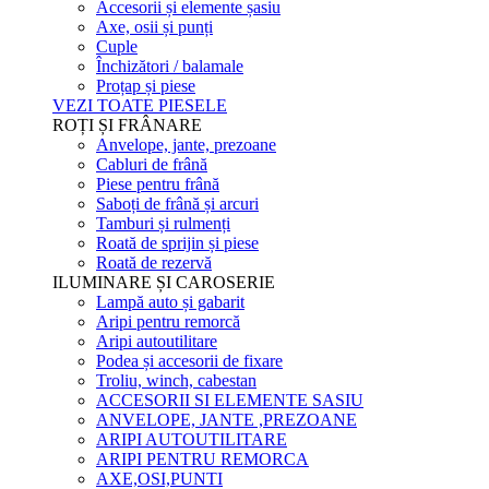
Accesorii și elemente șasiu
Axe, osii și punți
Cuple
Închizători / balamale
Proțap și piese
VEZI TOATE PIESELE
ROȚI ȘI FRÂNARE
Anvelope, jante, prezoane
Cabluri de frână
Piese pentru frână
Saboți de frână și arcuri
Tamburi și rulmenți
Roată de sprijin și piese
Roată de rezervă
ILUMINARE ȘI CAROSERIE
Lampă auto și gabarit
Aripi pentru remorcă
Aripi autoutilitare
Podea și accesorii de fixare
Troliu, winch, cabestan
ACCESORII SI ELEMENTE SASIU
ANVELOPE, JANTE ,PREZOANE
ARIPI AUTOUTILITARE
ARIPI PENTRU REMORCA
AXE,OSI,PUNTI