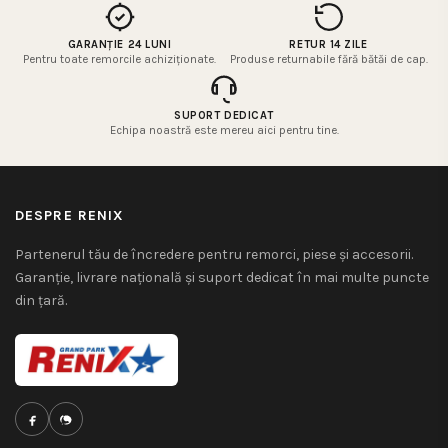
GARANȚIE 24 LUNI
RETUR 14 ZILE
Pentru toate remorcile achiziționate.
Produse returnabile fără bătăi de cap.
SUPORT DEDICAT
Echipa noastră este mereu aici pentru tine.
DESPRE RENIX
Partenerul tău de încredere pentru remorci, piese și accesorii.
Garanție, livrare națională și suport dedicat în mai multe puncte
din țară.