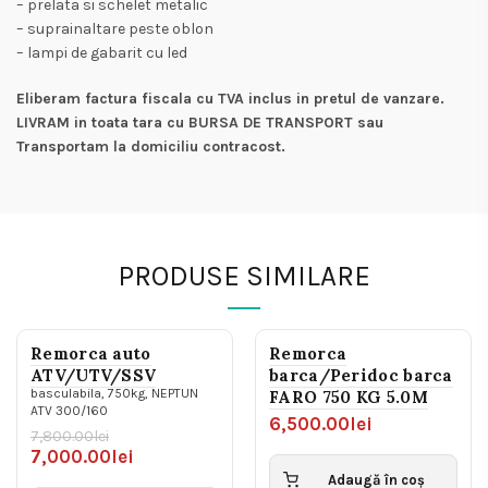
– prelata si schelet metalic
– suprainaltare peste oblon
– lampi de gabarit cu led
Eliberam factura fiscala cu TVA inclus in pretul de vanzare.
LIVRAM in toata tara cu BURSA DE TRANSPORT sau
Transportam la domiciliu contracost.
PRODUSE SIMILARE
Remorca auto
Remorca
ATV/UTV/SSV
barca/Peridoc barca
0%
-13%
basculabila, 750kg, NEPTUN
FARO 750 KG 5.0M
ATV 300/160
6,500.00
lei
7,800.00
lei
Prețul
Prețul
7,000.00
lei
inițial
curent
Adaugă în coș