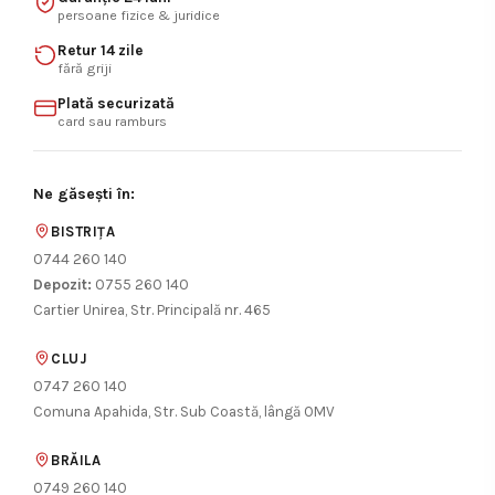
persoane fizice & juridice
Retur 14 zile
fără griji
Plată securizată
card sau ramburs
Ne găsești în:
BISTRIȚA
0744 260 140
Depozit:
0755 260 140
Cartier Unirea, Str. Principală nr. 465
CLUJ
0747 260 140
Comuna Apahida, Str. Sub Coastă, lângă OMV
BRĂILA
0749 260 140