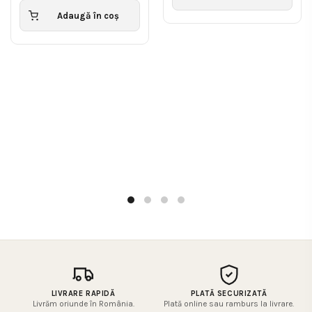
a
este:
Adaugă în coș
fost:
7,000.00lei.
7,800.00lei.
LIVRARE RAPIDĂ
PLATĂ SECURIZATĂ
Livrăm oriunde în România.
Plată online sau ramburs la livrare.