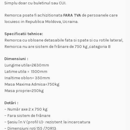
Simplu doar cu buletinul sau CUI.
Remorca poate fi achizitionata
FARA TVA
de persoanele care
locuiesc in Republica Moldova, Ucraina.
Specificatii tehnice:
Remorca cu obloane detasabile fata si spate si cu rotile lateral,
Remorca nu are sistem de frânare de 750 kg ,categoria B
Dimensiuni :
Lungime utila=2630mm
Latime utila = 1500mm
Inaltime oblon= 350mm
Masa Maxima Admisa=750kg
Masa proprie=250kg
Dotări :
– Număr axe 2 x 750 kg
– Fara sistem de frânare
– Șasiu în V (profil U)- rezistent la incarcatura
– Dimensiuni roți 155 /70R13