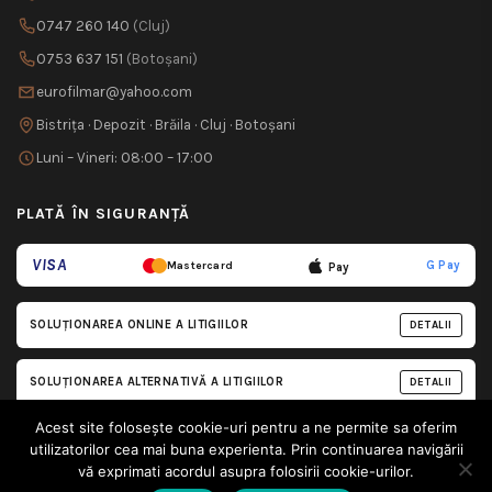
0747 260 140
(Cluj)
0753 637 151
(Botoșani)
eurofilmar@yahoo.com
Bistrița · Depozit · Brăila · Cluj · Botoșani
Luni – Vineri: 08:00 – 17:00
PLATĂ ÎN SIGURANȚĂ
VISA
G Pay
Mastercard
Pay
SOLUȚIONAREA ONLINE A LITIGIILOR
DETALII
SOLUȚIONAREA ALTERNATIVĂ A LITIGIILOR
DETALII
Acest site folosește cookie-uri pentru a ne permite sa oferim
We use cookies to improve your experience on our website.
utilizatorilor cea mai buna experienta. Prin continuarea navigării
By browsing this website, you agree to our use of cookies.
© 2026 Remorca-ta.ro. Toate drepturile rezervate.
vă exprimati acordul asupra folosirii cookie-urilor.
Politica de confidențialitate
Termeni și condiții