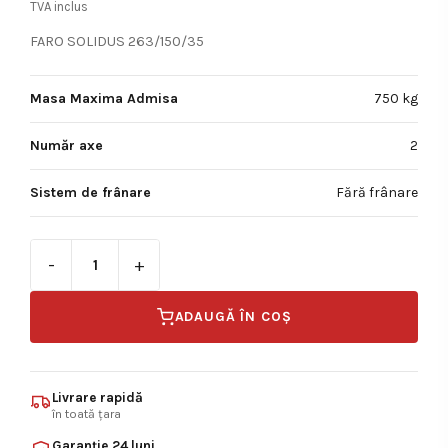
TVA inclus
FARO SOLIDUS 263/150/35
Masa Maxima Admisa
750 kg
Număr axe
2
Sistem de frânare
Fără frânare
Cantitate Remorca auto cu 2 axe 750kg, FARO SOLIDU
ADAUGĂ ÎN COȘ
Livrare rapidă
în toată țara
Garanție 24 luni