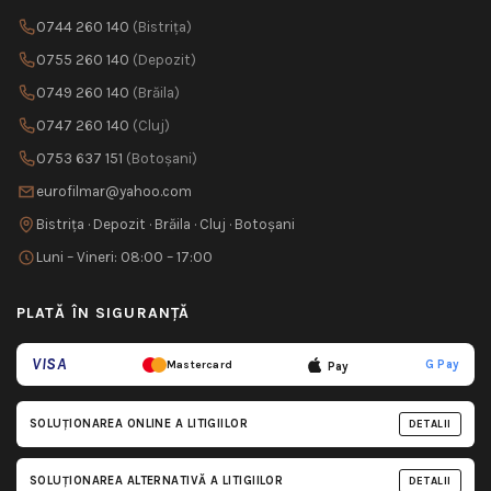
0744 260 140
(Bistrița)
0755 260 140
(Depozit)
0749 260 140
(Brăila)
0747 260 140
(Cluj)
0753 637 151
(Botoșani)
eurofilmar@yahoo.com
Bistrița · Depozit · Brăila · Cluj · Botoșani
Luni – Vineri: 08:00 – 17:00
PLATĂ ÎN SIGURANȚĂ
VISA
G Pay
Mastercard
Pay
SOLUȚIONAREA ONLINE A LITIGIILOR
DETALII
SOLUȚIONAREA ALTERNATIVĂ A LITIGIILOR
DETALII