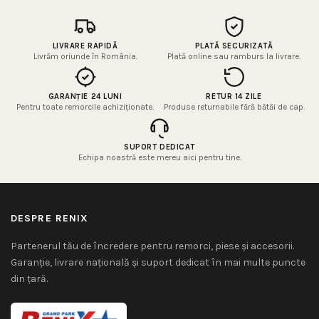
LIVRARE RAPIDĂ
PLATĂ SECURIZATĂ
Livrăm oriunde în România.
Plată online sau ramburs la livrare.
GARANȚIE 24 LUNI
RETUR 14 ZILE
Pentru toate remorcile achiziționate.
Produse returnabile fără bătăi de cap.
SUPORT DEDICAT
Echipa noastră este mereu aici pentru tine.
DESPRE RENIX
Partenerul tău de încredere pentru remorci, piese și accesorii.
Garanție, livrare națională și suport dedicat în mai multe puncte
din țară.