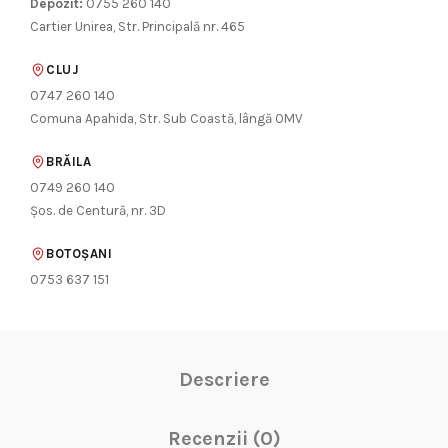
Depozit:
0755 260 140
Cartier Unirea, Str. Principală nr. 465
CLUJ
0747 260 140
Comuna Apahida, Str. Sub Coastă, lângă OMV
BRĂILA
0749 260 140
Șos. de Centură, nr. 3D
BOTOȘANI
0753 637 151
Descriere
Recenzii (0)