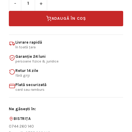
Cantitate RULMENT AL-KO COMAPCT 2051 D34
ADAUGĂ ÎN COȘ
Livrare rapidă
în toată țara
Garanție 24 luni
persoane fizice & juridice
Retur 14 zile
fără griji
Plată securizată
card sau ramburs
Ne găsești în:
BISTRIȚA
0744 260 140